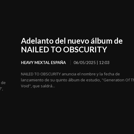
Adelanto del nuevo álbum de
NAILED TO OBSCURITY
HEAVY MEXTAL ESPAÑA
06/05/2025 | 12:03
NAILED TO OBSCURITY anuncia el nombre y la fecha de
lanzamiento de su quinto álbum de estudio, "Generation Of T
 de
Void", que saldrá...
“,