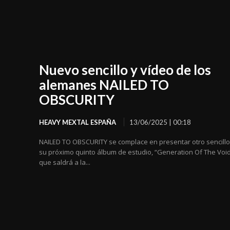
Nuevo sencillo y vídeo de los
alemanes NAILED TO
OBSCURITY
HEAVY MEXTAL ESPAÑA
13/06/2025 | 00:18
NAILED TO OBSCURITY se complace en presentar otro sencillo
su próximo quinto álbum de estudio, “Generation Of The Void
que saldrá a la...