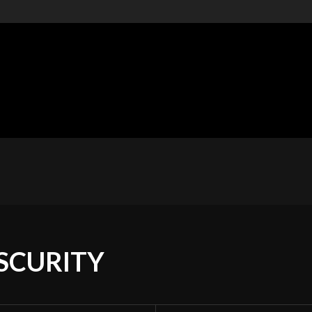
t of
ishing
ÓNICAS
METAL MEXICANO
ESPAÑA
RESEÑAS
SCURITY