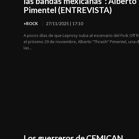
las bandas mexicanas”: Alberto
Pimentel (ENTREVISTA)
+ROCK
27/11/2025 | 17:10
A pocos días de que Leprosy suba al escenario del Fvck Off
el próximo 29 de noviembre, Alberto “Thrash” Pimentel, una 
las...
Los guerreros de CEMICAN