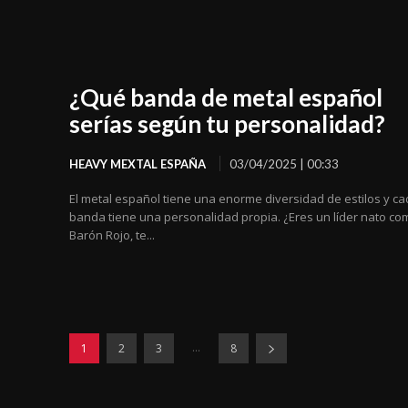
¿Qué banda de metal español
serías según tu personalidad?
HEAVY MEXTAL ESPAÑA
03/04/2025 | 00:33
El metal español tiene una enorme diversidad de estilos y c
banda tiene una personalidad propia. ¿Eres un líder nato co
Barón Rojo, te...
...
1
2
3
8