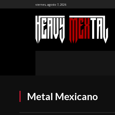
viernes, agosto 7, 2026
the ar
publ
NOTICIAS
ENTREVISTAS
CR
Metal Mexicano