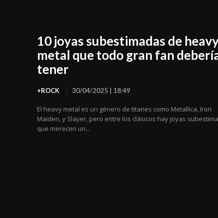
10 joyas subestimadas de heav
metal que todo gran fan deberí
tener
+ROCK
30/04/2025 | 18:49
El heavy metal es un género de titanes como Metallica, Iron
Maiden, y Slayer, pero entre los clásicos hay joyas subestim
que merecen un...