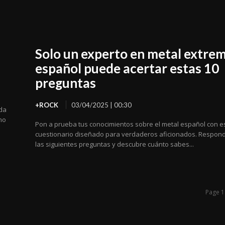
Solo un experto en metal extre
español puede acertar estas 10
preguntas
+ROCK
03/04/2025 | 00:30
ada
mo
Pon a prueba tus conocimientos sobre el metal español con e
cuestionario diseñado para verdaderos aficionados. Respon
las siguientes preguntas y descubre cuánto sabes...
Page 1