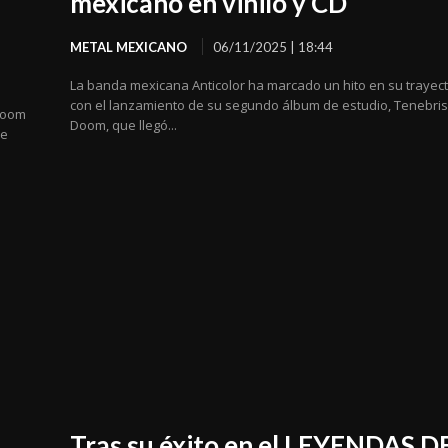
mexicano en vinilo y CD
METAL MEXICANO
06/11/2025 | 18:44
La banda mexicana Anticolor ha marcado un hito en su trayect
con el lanzamiento de su segundo álbum de estudio, Tenebri
 Room
Doom, que llegó...
de
Tras su éxito en el LEYENDAS D