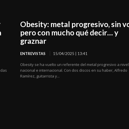
y
Obesity: metal progresivo, sin v
a
pero con mucho qué decir… y
graznar
ENTREVISTAS
15/04/2025 | 13:41
Obesity se ha vuelto un referente del metal progresivo a nivel
adas
nacional e internacional. Con dos discos en su haber, Alfredo
Ramírez, guitarrista y...