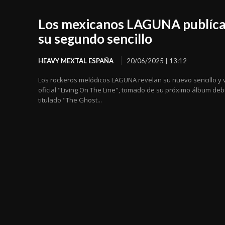
Los mexicanos LAGUNA publíc
su segundo sencillo
HEAVY MEXTAL ESPAÑA
20/06/2025 | 13:12
Los rockeros melódicos LAGUNA revelan su nuevo sencillo y 
oficial "Living On The Line", tomado de su próximo álbum deb
titulado "The Ghost...