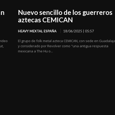
an
Nuevo sencillo de los guerreros
aztecas CEMICAN
HEAVY MEXTAL ESPAÑA
18/06/2025 | 05:57
video
El grupo de folk metal azteca CEMICAN, con sede en Guadalaj
ut,
y considerado por Revolver como "una antigua respuesta
mexicana a The Hu o...