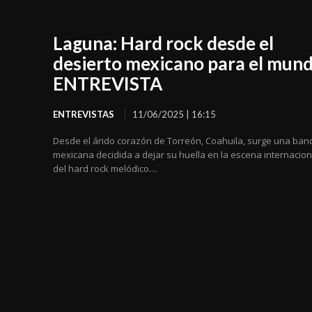
Laguna: Hard rock desde el
desierto mexicano para el mun
ENTREVISTA
ENTREVISTAS
11/06/2025 | 16:15
Desde el árido corazón de Torreón, Coahuila, surge una ban
mexicana decidida a dejar su huella en la escena internacion
del hard rock melódico....