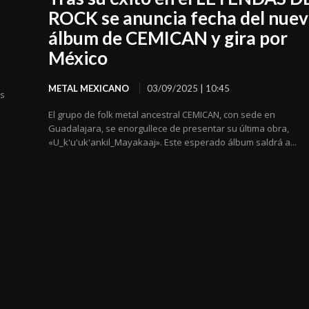
u
ROCK se anuncia fecha del nue
álbum de CEMICAN y gira por
México
METAL MEXICANO
03/09/2025 | 10:45
os
El grupo de folk metal ancestral CEMICAN, con sede en
Guadalajara, se enorgullece de presentar su última obra,
«U_k'u'uk'ankil_Mayakaaj». Este esperado álbum saldrá a...