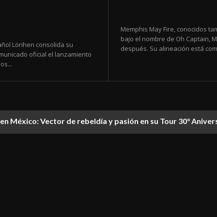
Memphis May Fire, conocidos ta
bajo el nombre de Oh Captain, M
ñol Lörihen consolida su
después. Su alineación está comp
municado oficial el lanzamiento
os...
en México: Vector de rebeldía y pasión en su Tour 30° Aniver