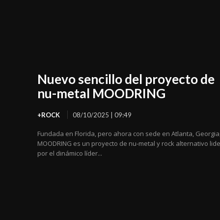
Nuevo sencillo del proyecto de
nu-metal MOODRING
+ROCK
08/10/2025 | 09:49
Fundada en Florida, pero ahora con sede en Atlanta, Georgia
MOODRING es un proyecto de nu-metal y rock alternativo lid
por el dinámico líder...