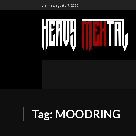
viernes, agosto 7, 2026
the ar
publ
NOTICIAS
ENTREVISTAS
CR
Tag:
MOODRING