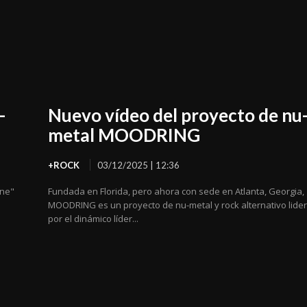
-
Nuevo vídeo del proyecto de nu
metal MOODRING
+ROCK
03/12/2025 | 12:36
ine"
Fundada en Florida, pero ahora con sede en Atlanta, Georgia,
MOODRING es un proyecto de nu-metal y rock alternativo lide
por el dinámico líder...