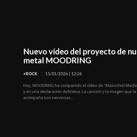
Nuevo vídeo del proyecto de nu
metal MOODRING
+ROCK
15/01/2026 | 12:26
Hoy, MOODRING ha compartido el vídeo de "Masochist Mach
y es una declaración definitiva. La canción y la imagen que la
acompaña son nerviosas...