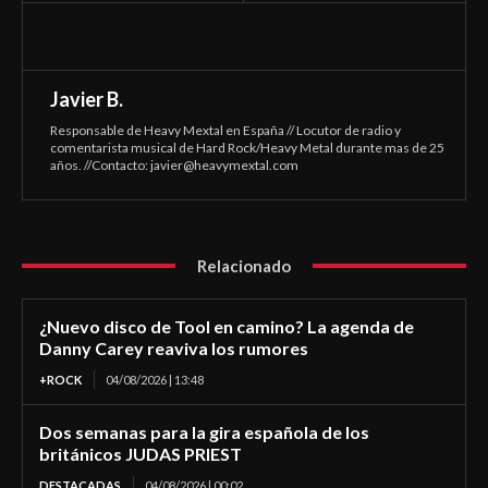
Javier B.
Responsable de Heavy Mextal en España // Locutor de radio y
comentarista musical de Hard Rock/Heavy Metal durante mas de 25
años. //Contacto:
javier@heavymextal.com
Relacionado
¿Nuevo disco de Tool en camino? La agenda de
Danny Carey reaviva los rumores
+ROCK
04/08/2026 | 13:48
Dos semanas para la gira española de los
británicos JUDAS PRIEST
DESTACADAS
04/08/2026 | 00:02