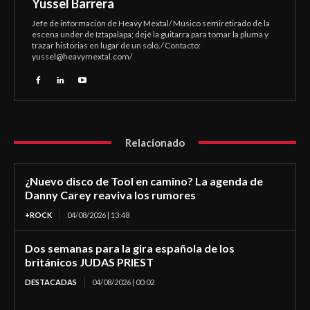
Yussel Barrera
Jefe de información de Heavy Mextal/ Músico semiretirado de la
escena under de Iztapalapa; dejé la guitarra para tomar la pluma y
trazar historias en lugar de un solo./ Contacto:
yussel@heavymextal.com
/
Relacionado
¿Nuevo disco de Tool en camino? La agenda de
Danny Carey reaviva los rumores
+ROCK
04/08/2026 | 13:48
Dos semanas para la gira española de los
británicos JUDAS PRIEST
DESTACADAS
04/08/2026 | 00:02