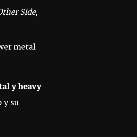
Other Side
,
wer metal
tal y heavy
o y su