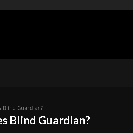
t of
ishing
ÓNICAS
METAL MEXICANO
ESPAÑA
RESEÑAS
s Blind Guardian?
es Blind Guardian?