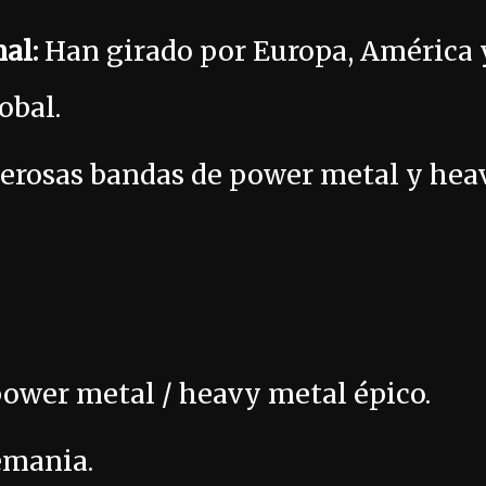
al:
Han girado por Europa, América y
obal.
erosas bandas de power metal y hea
ower metal / heavy metal épico.
emania.