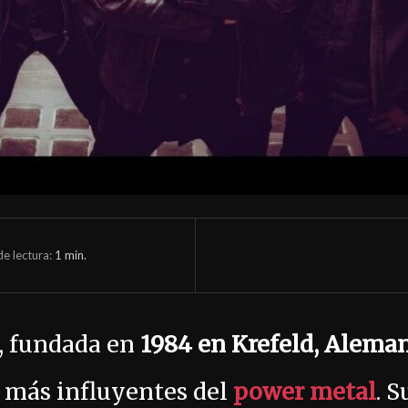
e lectura:
1
min.
, fundada en
1984 en Krefeld, Alema
 más influyentes del
power metal
. S