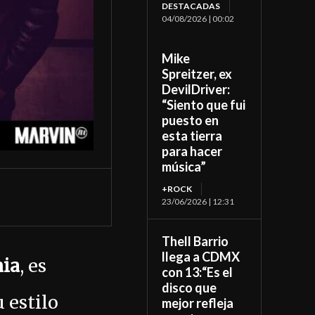
DESTACADAS
04/08/2026 | 00:02
Mike
Spreitzer, ex
DevilDriver:
“Siento que fui
puesto en
esta tierra
para hacer
música”
+ROCK
23/06/2026 | 12:31
Thell Barrio
llega a CDMX
nia
, es
con 13:“Es el
disco que
u estilo
mejor refleja