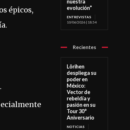
nuestra
evolución”
os épicos,
ENTREVISTAS
10/06/2026 | 18:54
a.
Recientes
Lörihen
despliega su
poder en
.
México:
Vector de
rebeldía y
specialmente
pasión en su
Tour 30°
Aniversario
NOTICIAS