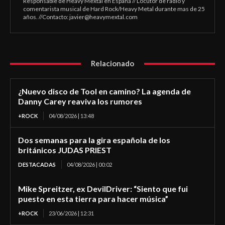
Responsable de Heavy Mextal en España // Locutor de radio y
comentarista musical de Hard Rock/Heavy Metal durante mas de 25
años. //Contacto:
javier@heavymextal.com
Relacionado
¿Nuevo disco de Tool en camino? La agenda de
Danny Carey reaviva los rumores
+ROCK
04/08/2026 | 13:48
Dos semanas para la gira española de los
británicos JUDAS PRIEST
DESTACADAS
04/08/2026 | 00:02
Mike Spreitzer, ex DevilDriver: “Siento que fui
puesto en esta tierra para hacer música”
+ROCK
23/06/2026 | 12:31