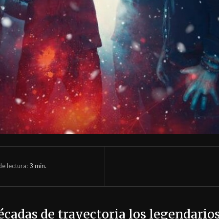
e lectura:
3
min.
écadas de trayectoria los legendario