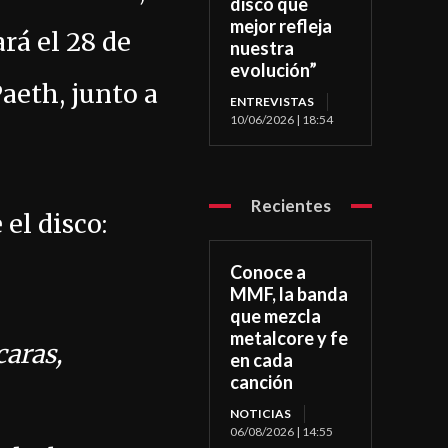
disco que
mejor refleja
rá el 28 de
nuestra
evolución”
aeth, junto a
ENTREVISTAS
10/06/2026 | 18:54
Recientes
el disco:
Conoce a
MMF, la banda
que mezcla
metalcore y fe
aras,
en cada
canción
NOTICIAS
06/08/2026 | 14:55