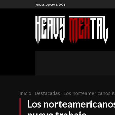
jueves, agosto 6, 2026
the ar
publ
NOTICIAS
ENTREVISTAS
CR
Inicio
Destacadas
Los norteamericanos K
Los norteamerican
nuevo trabajo