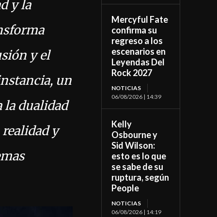
d y la
Mercyful Fate
ansforma
confirma su
regreso a los
escenarios en
sión y el
Leyendas Del
Rock 2027
instancia, un
NOTICIAS
06/08/2026 | 14:39
 la dualidad
Kelly
 realidad y
Osbourne y
Sid Wilson:
temas
esto es lo que
se sabe de su
ruptura, según
People
NOTICIAS
06/08/2026 | 14:19