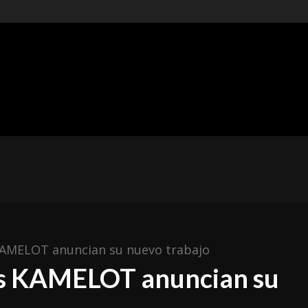
t of
ishing
ÓNICAS
METAL MEXICANO
ESPAÑA
RESEÑAS
AMELOT anuncian su nuevo trabajo
os KAMELOT anuncian su