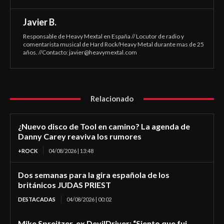
Javier B.
Responsable de Heavy Mextal en España // Locutor de radio y
comentarista musical de Hard Rock/Heavy Metal durante mas de 25
años. //Contacto:
javier@heavymextal.com
Relacionado
¿Nuevo disco de Tool en camino? La agenda de
Danny Carey reaviva los rumores
+ROCK
04/08/2026 | 13:48
Dos semanas para la gira española de los
británicos JUDAS PRIEST
DESTACADAS
04/08/2026 | 00:02
Mike Spreitzer, ex DevilDriver: “Siento que fui