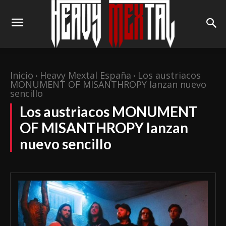
Inicio
Heavy Mextal España
Los austriacos
MONUMENT OF MISANTHROPY lanzan nuevo
sencillo
Los austriacos MONUMENT
OF MISANTHROPY lanzan
nuevo sencillo