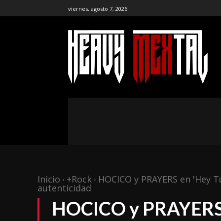
viernes, agosto 7, 2026
the ar
publ
NOTICIAS
ENTREVISTAS
CR
Inicio
+Rock
HOCICO y PRAYERS en 'Hey Tú!
autenticidad
HOCICO y PRAYERS e