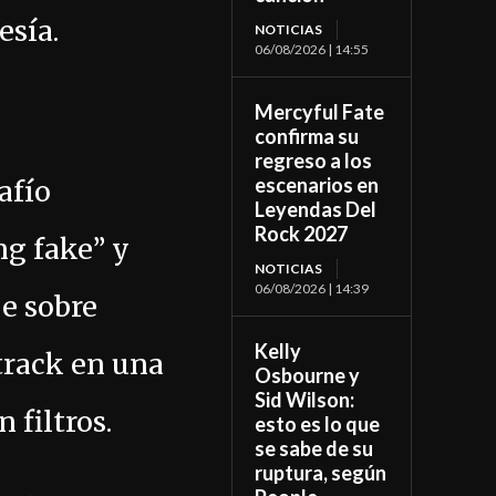
esía.
NOTICIAS
06/08/2026 | 14:55
Mercyful Fate
confirma su
regreso a los
escenarios en
afío
Leyendas Del
Rock 2027
ng fake” y
NOTICIAS
06/08/2026 | 14:39
e sobre
Kelly
track en una
Osbourne y
Sid Wilson:
 filtros.
esto es lo que
se sabe de su
ruptura, según