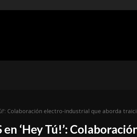
t of
ishing
ÓNICAS
METAL MEXICANO
ESPAÑA
RESEÑAS
': Colaboración electro-industrial que aborda traic
n ‘Hey Tú!’: Colaboració