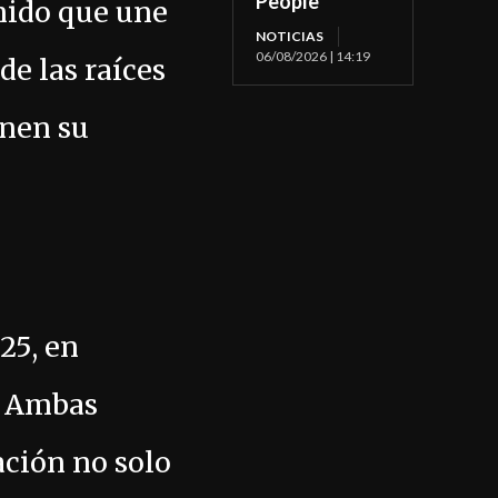
People
nido que une
NOTICIAS
06/08/2026 | 14:19
de las raíces
enen su
25, en
. Ambas
ación no solo