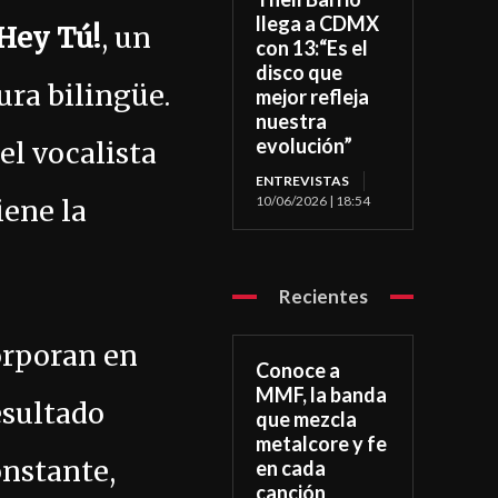
llega a CDMX
Hey Tú!
, un
con 13:“Es el
disco que
ura bilingüe.
mejor refleja
nuestra
evolución”
l vocalista
ENTREVISTAS
10/06/2026 | 18:54
iene la
Recientes
orporan en
Conoce a
MMF, la banda
resultado
que mezcla
metalcore y fe
onstante,
en cada
canción