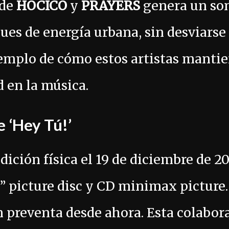
 de
HOCICO
y
PRAYERS
genera un so
ues de energía urbana, sin desviarse 
emplo de cómo estos artistas manti
 en la música.
e ‘Hey Tú!’
dición física el 19 de diciembre de 20
7” picture disc y CD minimax picture
n preventa desde ahora. Esta colabor