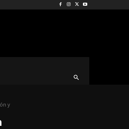
CURIOSIDADES
ROCK
MORE
ión y
n