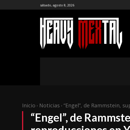
sábado, agosto 8, 2026
the ar
publ
NOTICIAS
ENTREVISTAS
CR
Inicio
Noticias
“Engel”, de Rammstein, su
“Engel”, de Rammstei
reproducciones en 