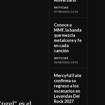
Aniversario
NOTICIAS
07/08/2026 | 11:26
Conoce a
MMF, la banda
que mezcla
metalcore y fe
en cada
canción
NOTICIAS
06/08/2026 | 14:55
Mercyful Fate
confirma su
regreso a los
escenarios en
Leyendas Del
Rock 2027
ngel”, es el