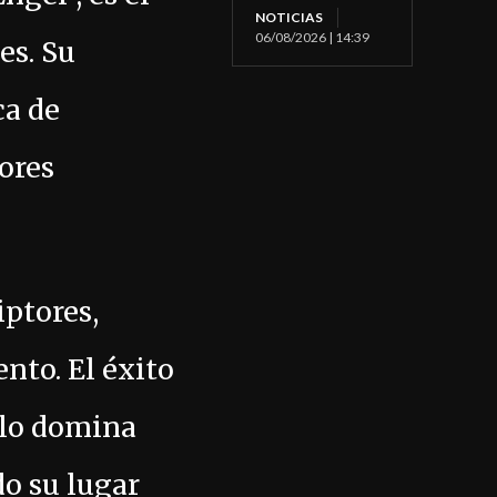
NOTICIAS
06/08/2026 | 14:39
es. Su
ca de
ores
iptores,
nto. El éxito
olo domina
do su lugar