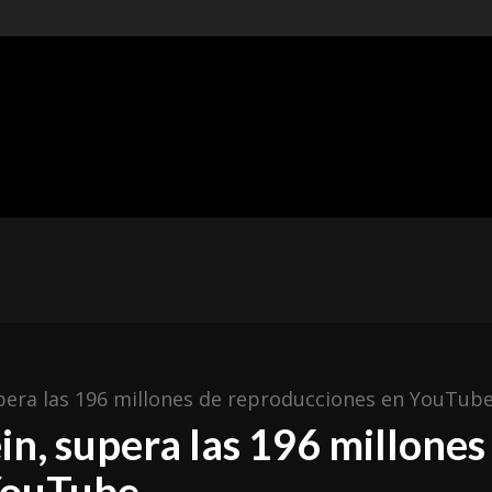
t of
ishing
ÓNICAS
METAL MEXICANO
ESPAÑA
RESEÑAS
pera las 196 millones de reproducciones en YouTub
n, supera las 196 millones
YouTube