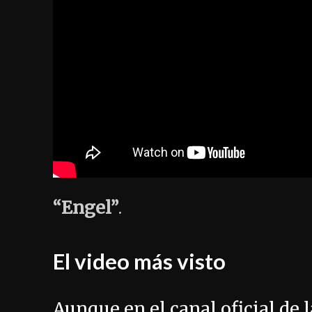
“Engel”
.
El video más visto
Aunque en el canal oficial de l