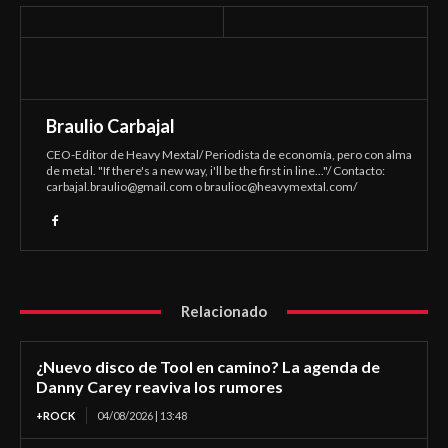
Braulio Carbajal
CEO-Editor de Heavy Mextal/ Periodista de economía, pero con alma
de metal. "If there's a new way, i'll be the first in line..."/ Contacto:
carbajal.braulio@gmail.com
o
braulioc@heavymextal.com
/
Relacionado
¿Nuevo disco de Tool en camino? La agenda de
Danny Carey reaviva los rumores
+ROCK
04/08/2026 | 13:48