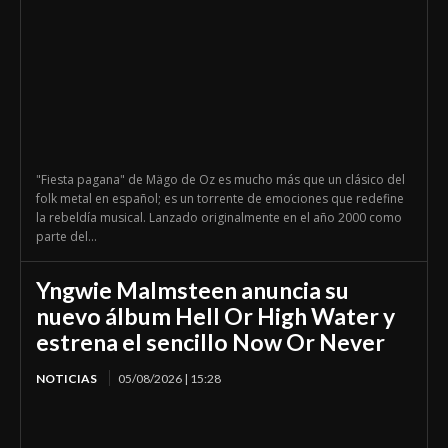
"Fiesta pagana" de Mägo de Oz es mucho más que un clásico del
folk metal en español; es un torrente de emociones que redefine
la rebeldía musical. Lanzado originalmente en el año 2000 como
parte del...
Yngwie Malmsteen anuncia su
nuevo álbum Hell Or High Water y
estrena el sencillo Now Or Never
NOTICIAS
05/08/2026 | 15:28