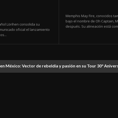
Memphis May Fire, conocidos ta
bajo el nombre de Oh Captain, M
ñol Lörihen consolida su
después. Su alineación está comp
municado oficial el lanzamiento
os...
en México: Vector de rebeldía y pasión en su Tour 30° Aniver