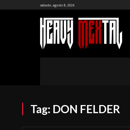
sábado, agosto 8, 2026
the ar
publ
NOTICIAS
ENTREVISTAS
CR
Tag:
DON FELDER