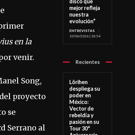
disco que
mejor refleja
de
nuestra
evolución”
 primer
ENTREVISTAS
10/06/2026 | 18:54
ius en la
por venir.
Recientes
Manel Song,
Lörihen
despliega su
 del proyecto
poder en
México:
Vector de
to se
rebeldía y
pasión en su
rd Serrano al
Tour 30°