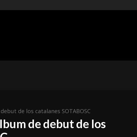
t of
ishing
ÓNICAS
METAL MEXICANO
ESPAÑA
RESEÑAS
e debut de los catalanes SOTABOSC
álbum de debut de los
SC