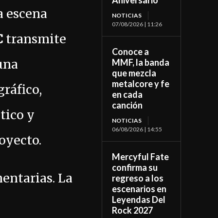
Aniversario
a escena
NOTICIAS
07/08/2026 | 11:26
C
transmite
Conoce a
una
MMF, la banda
que mezcla
metalcore y fe
ráfico,
en cada
canción
tico y
NOTICIAS
06/08/2026 | 14:55
oyecto.
Mercyful Fate
confirma su
entarias. La
regreso a los
escenarios en
Leyendas Del
Rock 2027