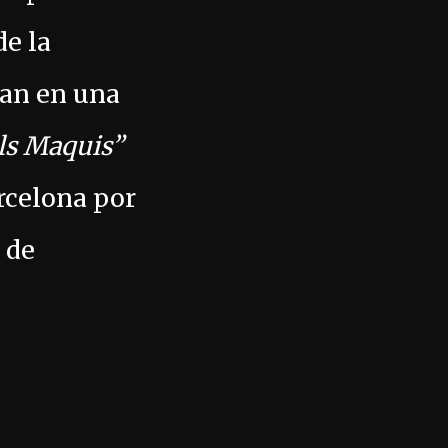
e la
nan en una
els Maquis”
rcelona por
 de