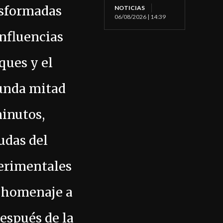
nsformadas
NOTICIAS
06/08/2026 | 14:39
influencias
ques y el
gunda mitad
minutos,
udas del
perimentales
n homenaje a
espués de la