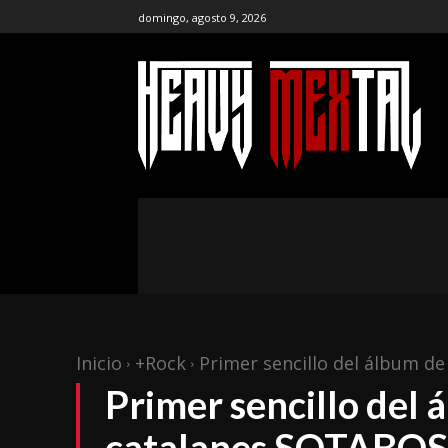
domingo, agosto 9, 2026
the ar
publ
NOTICIAS
ENTREVISTAS
CR
Inicio
+Rock
Primer sencillo del álbum d
Primer sencillo del 
catalanes SOTABO