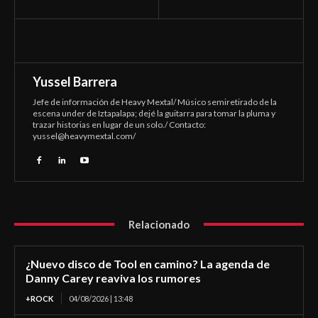
Yussel Barrera
Jefe de información de Heavy Mextal/ Músico semiretirado de la
escena under de Iztapalapa; dejé la guitarra para tomar la pluma y
trazar historias en lugar de un solo./ Contacto:
yussel@heavymextal.com
/
Relacionado
¿Nuevo disco de Tool en camino? La agenda de
Danny Carey reaviva los rumores
+ROCK
04/08/2026 | 13:48