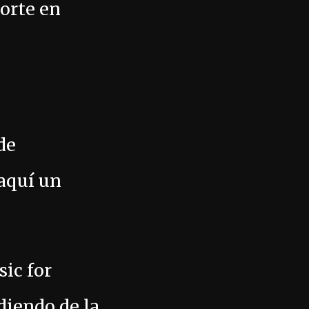
porte en
de
 aquí un
sic for
diendo de la