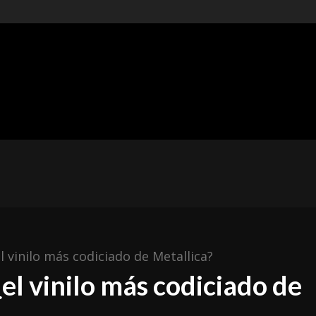
t of
ishing
ÓNICAS
METAL MEXICANO
ESPAÑA
RESEÑAS
l vinilo más codiciado de Metallica?
el vinilo más codiciado de