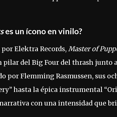
s
es un ícono en vinilo?
 por Elektra Records,
Master of Pupp
 pilar del Big Four del thrash junto a
do por Flemming Rasmussen, sus oc
tery” hasta la épica instrumental “O
arrativa con una intensidad que bril