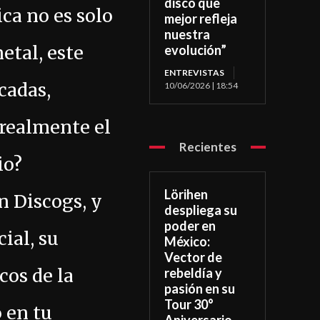
disco que
ca no es solo
mejor refleja
nuestra
etal, este
evolución”
ENTREVISTAS
cadas,
10/06/2026 | 18:54
realmente el
Recientes
io?
Lörihen
n Discogs, y
despliega su
poder en
ial, su
México:
Vector de
cos de la
rebeldía y
pasión en su
Tour 30°
 en tu