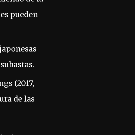
ales pueden
s japonesas
subastas.
ngs (2017,
ura de las