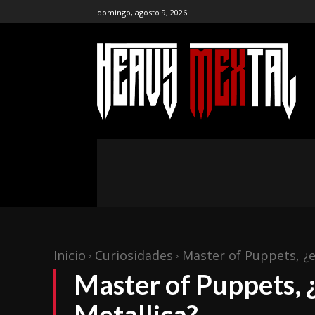
domingo, agosto 9, 2026
the ar
publ
NOTICIAS
ENTREVISTAS
CR
Inicio
Curiosidades
Master of Puppets, ¿e
Master of Puppets, ¿
Metallica?