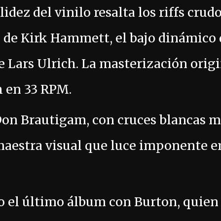
alidez del vinilo resalta los riffs cru
s de Kirk Hammett, el bajo dinámico d
de Lars Ulrich. La masterización orig
h en 33 RPM.
 Don Brautigam, con cruces blancas 
 maestra visual que luce imponente e
o el último álbum con Burton, quien