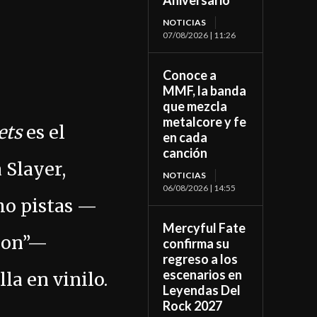
Aniversario
NOTICIAS
07/08/2026 | 11:26
Conoce a
MMF, la banda
que mezcla
metalcore y fe
ets
es el
en cada
canción
 Slayer,
NOTICIAS
06/08/2026 | 14:55
ho pistas —
Mercyful Fate
rion”—
confirma su
regreso a los
escenarios en
la en vinilo.
Leyendas Del
Rock 2027