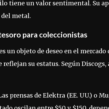
ilo tiene un valor sentimental. Su a
 del metal.
 tesoro para coleccionistas
es un objeto de deseo en el mercado 
e reflejan su estatus. Según Discogs,
 Las prensas de Elektra (EE. UU.) o Mu
tado oscilan entre $50 y $150, depen