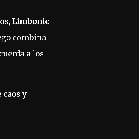
dos,
Limbonic
uego combina
cuerda a los
e caos y