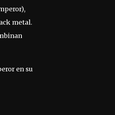
mperor),
ack metal.
combinan
eror en su