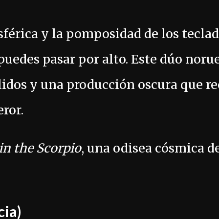
sférica y la pomposidad de los tecla
puedes pasar por alto. Este dúo nor
élidos y una producción oscura que re
ror.
n the Scorpio
, una odisea cósmica d
cia)