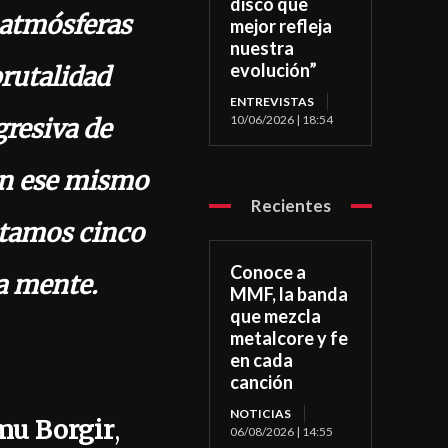
disco que
 atmósferas
mejor refleja
nuestra
evolución”
rutalidad
ENTREVISTAS
10/06/2026 | 18:54
gresiva de
n ese mismo
Recientes
ntamos cinco
Conoce a
la mente.
MMF, la banda
que mezcla
metalcore y fe
en cada
canción
NOTICIAS
u Borgir
,
06/08/2026 | 14:55