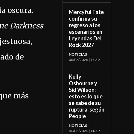
ia oscura.
Mercyful Fate
confirma su
ne Darkness
regreso a los
escenarios en
Leyendas Del
jestuosa,
Rock 2027
NOTICIAS
gado de
06/08/2026 | 14:39
Kelly
Osbourne y
Sid Wilson:
oque más
esto es lo que
se sabe de su
ruptura, según
People
NOTICIAS
06/08/2026 | 14:19