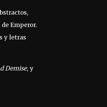
bstractos,
a de Emperor.
s y letras
nd Demise
, y