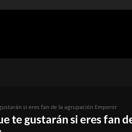
t of
ishing
ÓNICAS
METAL MEXICANO
ESPAÑA
RESEÑAS
gustarán si eres fan de la agrupación Emperor
e te gustarán si eres fan de
r