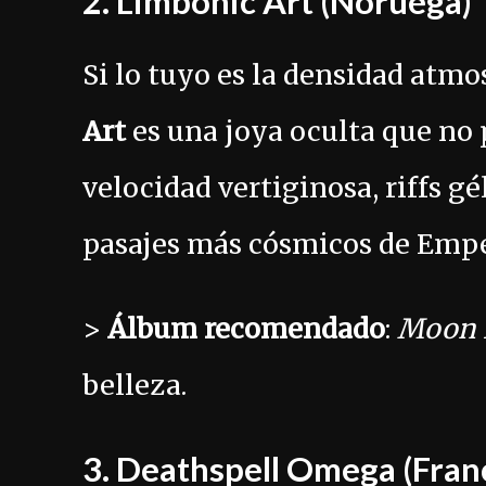
2.
Limbonic Art
(Noruega)
Si lo tuyo es la densidad atmo
Art
es una joya oculta que no 
velocidad vertiginosa, riffs g
pasajes más cósmicos de Empe
>
Álbum recomendado
:
Moon i
belleza.
3.
Deathspell Omega
(Fran