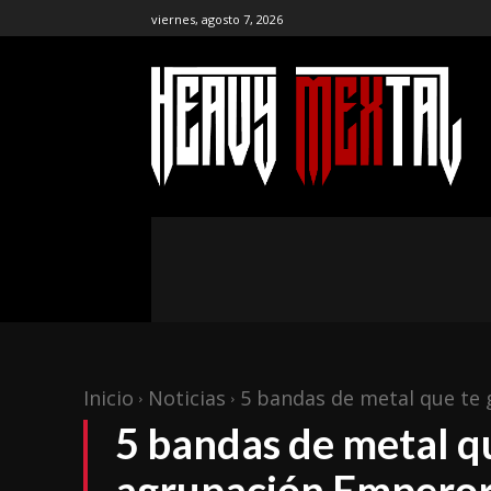
viernes, agosto 7, 2026
the ar
publ
NOTICIAS
ENTREVISTAS
CR
Inicio
Noticias
5 bandas de metal que te 
5 bandas de metal qu
agrupación Empero