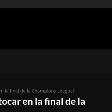
t of
ishing
ÓNICAS
METAL MEXICANO
ESPAÑA
RESEÑAS
en la final de la Champions League?
ocar en la final de la