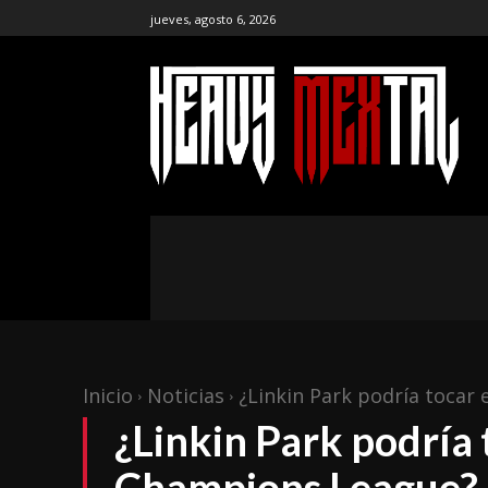
jueves, agosto 6, 2026
the ar
publ
NOTICIAS
ENTREVISTAS
CR
Inicio
Noticias
¿Linkin Park podría tocar 
¿Linkin Park podría t
Champions League?