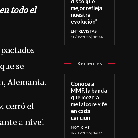
disco que
mejor refleja
en todo el
nuestra
evolución”
ENTREVISTAS
10/06/2026 | 18:54
 pactados
Recientes
 que se
h, Alemania.
Conoce a
MMF, la banda
que mezcla
metalcore y fe
 cerró el
en cada
canción
ante a nivel
NOTICIAS
06/08/2026 | 14:55