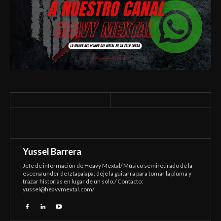
Yussel Barrera
Jefe de información de Heavy Mextal/ Músico semiretirado de la
escena under de Iztapalapa; dejé la guitarra para tomar la pluma y
trazar historias en lugar de un solo./ Contacto:
yussel@heavymextal.com
/