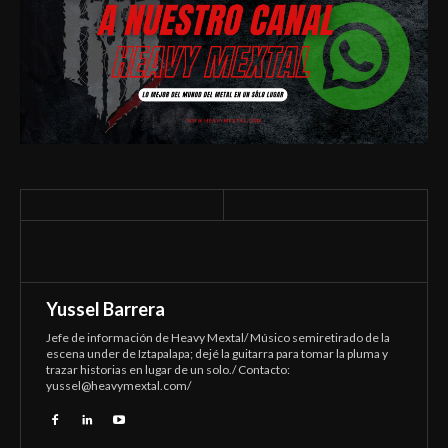
Yussel Barrera
Jefe de información de Heavy Mextal/ Músico semiretirado de la
escena under de Iztapalapa; dejé la guitarra para tomar la pluma y
trazar historias en lugar de un solo./ Contacto:
yussel@heavymextal.com
/