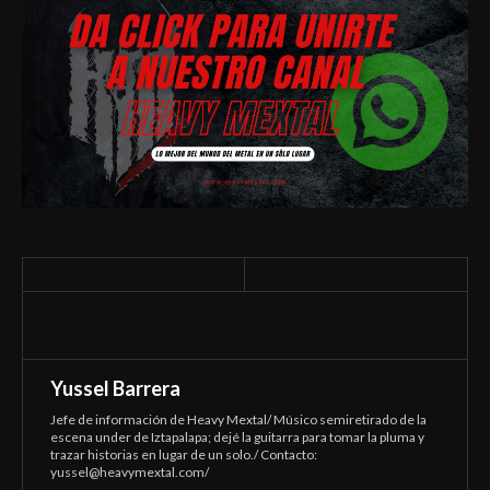
Yussel Barrera
Jefe de información de Heavy Mextal/ Músico semiretirado de la
escena under de Iztapalapa; dejé la guitarra para tomar la pluma y
trazar historias en lugar de un solo./ Contacto:
yussel@heavymextal.com
/