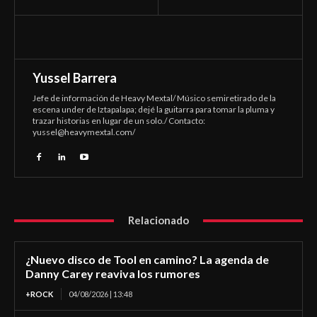
Yussel Barrera
Jefe de información de Heavy Mextal/ Músico semiretirado de la
escena under de Iztapalapa; dejé la guitarra para tomar la pluma y
trazar historias en lugar de un solo./ Contacto:
yussel@heavymextal.com
/
Relacionado
¿Nuevo disco de Tool en camino? La agenda de
Danny Carey reaviva los rumores
+ROCK
04/08/2026 | 13:48