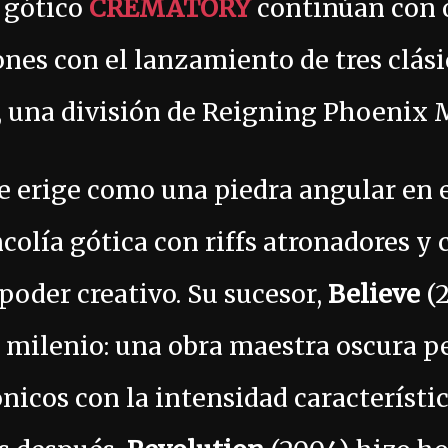
 gótico
CREMATORY
continúan con 
es con el lanzamiento de tres clási
, una división de Reigning Phoenix 
se erige como una piedra angular en 
colía gótica con riffs atronadores y
poder creativo. Su sucesor,
Believe
(2
 milenio: una obra maestra oscura p
nicos con la intensidad característi