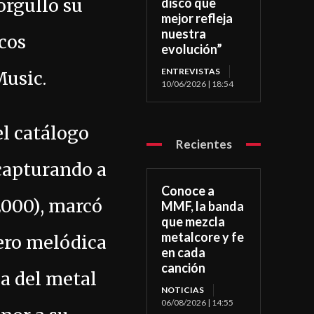
orgullo su
disco que
mejor refleja
nuestra
cos
evolución”
ENTREVISTAS
Music.
10/06/2026 | 18:54
el catálogo
Recientes
 capturando a
Conoce a
000), marcó
MMF, la banda
que mezcla
metalcore y fe
ero melódica
en cada
canción
ca del metal
NOTICIAS
06/08/2026 | 14:55