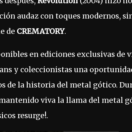
os después,
Revolution
(2004) hizo ho
ión audaz con toques modernos, sin
le de
CREMATORY
.
onibles en ediciones exclusivas de v
fans y coleccionistas una oportunida
os de la historia del metal gótico. D
mantenido viva la llama del metal gó
icos resurge!.