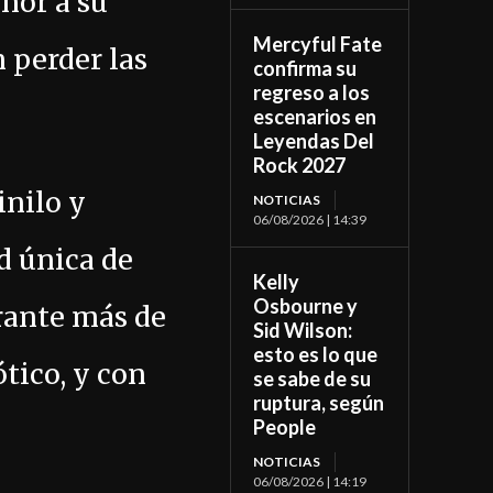
nor a su
Mercyful Fate
 perder las
confirma su
regreso a los
escenarios en
Leyendas Del
Rock 2027
inilo y
NOTICIAS
06/08/2026 | 14:39
d única de
Kelly
Osbourne y
urante más de
Sid Wilson:
esto es lo que
tico, y con
se sabe de su
ruptura, según
People
NOTICIAS
06/08/2026 | 14:19