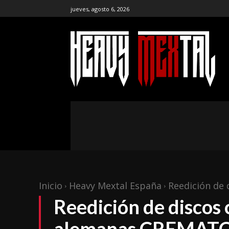
jueves, agosto 6, 2026
the ar
publ
NOTICIAS
ENTREVISTAS
CR
Inicio
Heavy Mextal España
Reedición de 
Reedición de discos 
alemanas CREMAT