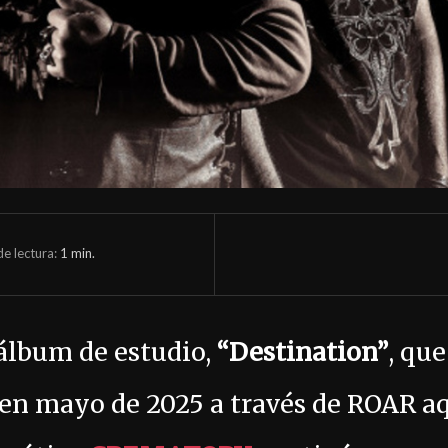
e lectura:
1
min.
 álbum de estudio,
“Destination”
,
que
o en mayo de 2025 a través de ROAR aq