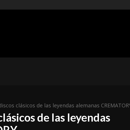
t of
ishing
ÓNICAS
METAL MEXICANO
ESPAÑA
RESEÑAS
discos clásicos de las leyendas alemanas CREMATOR
clásicos de las leyendas
ORY